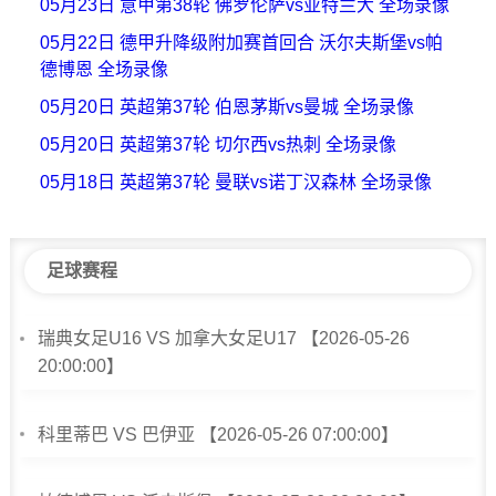
05月23日 意甲第38轮 佛罗伦萨vs亚特兰大 全场录像
05月22日 德甲升降级附加赛首回合 沃尔夫斯堡vs帕
德博恩 全场录像
05月20日 英超第37轮 伯恩茅斯vs曼城 全场录像
05月20日 英超第37轮 切尔西vs热刺 全场录像
05月18日 英超第37轮 曼联vs诺丁汉森林 全场录像
足球赛程
瑞典女足U16 VS 加拿大女足U17 【2026-05-26
20:00:00】
科里蒂巴 VS 巴伊亚 【2026-05-26 07:00:00】