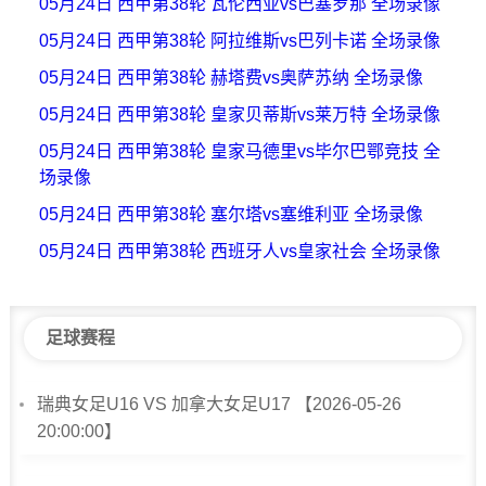
05月24日 西甲第38轮 瓦伦西亚vs巴塞罗那 全场录像
05月24日 西甲第38轮 阿拉维斯vs巴列卡诺 全场录像
05月24日 西甲第38轮 赫塔费vs奥萨苏纳 全场录像
05月24日 西甲第38轮 皇家贝蒂斯vs莱万特 全场录像
05月24日 西甲第38轮 皇家马德里vs毕尔巴鄂竞技 全
场录像
05月24日 西甲第38轮 塞尔塔vs塞维利亚 全场录像
05月24日 西甲第38轮 西班牙人vs皇家社会 全场录像
足球赛程
瑞典女足U16 VS 加拿大女足U17 【2026-05-26
20:00:00】