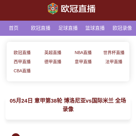
首页
欧冠直播
足球直播
篮球直播
欧冠录像
足球资讯
欧冠直播
英超直播
NBA直播
世界杯直播
西甲直播
德甲直播
意甲直播
法甲直播
CBA直播
05月24日 意甲第38轮 博洛尼亚vs国际米兰 全场
录像