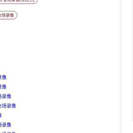
 全场录像
录像
录像
全场录像
 全场录像
像
全场录像