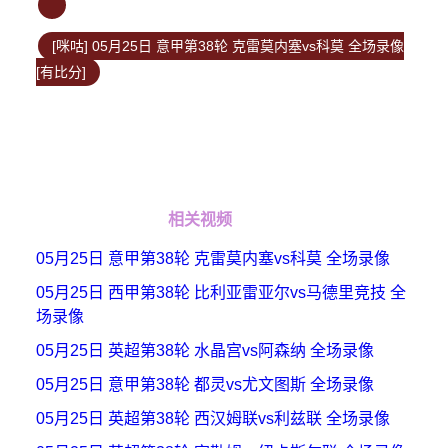
[咪咕] 05月25日 意甲第38轮 克雷莫内塞vs科莫 全场录像
[有比分]
相关视频
05月25日 意甲第38轮 克雷莫内塞vs科莫 全场录像
05月25日 西甲第38轮 比利亚雷亚尔vs马德里竞技 全
场录像
05月25日 英超第38轮 水晶宫vs阿森纳 全场录像
05月25日 意甲第38轮 都灵vs尤文图斯 全场录像
05月25日 英超第38轮 西汉姆联vs利兹联 全场录像