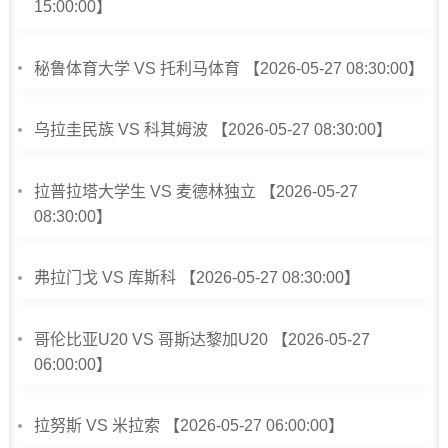
15:00:00】
秘鲁体育大学 VS 托利马体育 【2026-05-27 08:30:00】
乌拉圭民族 VS 科其姆波 【2026-05-27 08:30:00】
拉普拉塔大学生 VS 麦德林独立 【2026-05-27
08:30:00】
弗拉门戈 VS 库斯科 【2026-05-27 08:30:00】
哥伦比亚U20 VS 哥斯达黎加U20 【2026-05-27
06:00:00】
拉努斯 VS 米拉索 【2026-05-27 06:00:00】