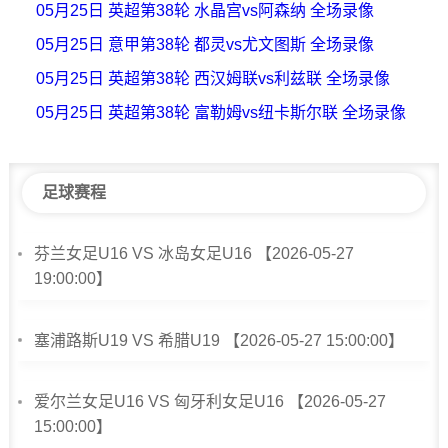
05月25日 英超第38轮 水晶宫vs阿森纳 全场录像
05月25日 意甲第38轮 都灵vs尤文图斯 全场录像
05月25日 英超第38轮 西汉姆联vs利兹联 全场录像
05月25日 英超第38轮 富勒姆vs纽卡斯尔联 全场录像
足球赛程
芬兰女足U16 VS 冰岛女足U16 【2026-05-27
19:00:00】
塞浦路斯U19 VS 希腊U19 【2026-05-27 15:00:00】
爱尔兰女足U16 VS 匈牙利女足U16 【2026-05-27
15:00:00】