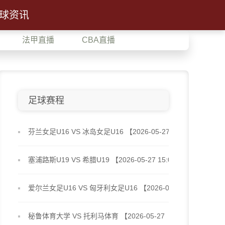
球资讯
法甲直播
CBA直播
足球赛程
芬兰女足U16 VS 冰岛女足U16 【2026-05-27
19:00:00】
塞浦路斯U19 VS 希腊U19 【2026-05-27 15:00:00】
爱尔兰女足U16 VS 匈牙利女足U16 【2026-05-27
15:00:00】
秘鲁体育大学 VS 托利马体育 【2026-05-27