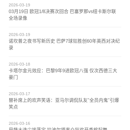
2026-03-19
03月19日 欧冠1/8决赛次回合 巴塞罗那vs纽卡斯尔联
全场录像
2026-03-19
诺坎普之夜书写新历史 巴萨7球狂胜创60年英西对决纪
录
2026-03-18
卡塔尔金元效应：巴黎9年9进欧冠八强 仅次西德三大
豪门
2026-03-17
替补席上的欢声笑语：亚马尔调侃队友"全员内鬼"引爆
笑点
2026-03-16
巴萨大选尘埃落定 拉波尔塔率众狂欢开香槟起舞