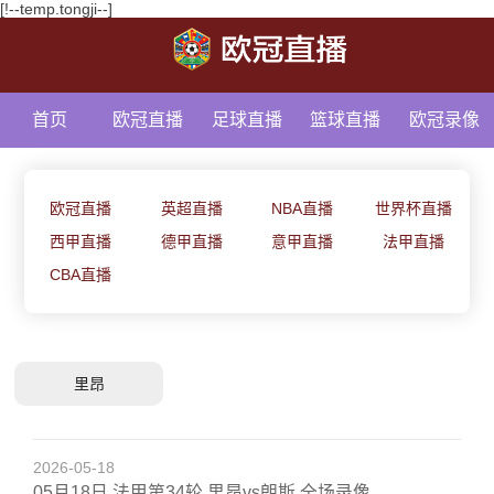
[!--temp.tongji--]
首页
欧冠直播
足球直播
篮球直播
欧冠录像
足球资讯
欧冠直播
英超直播
NBA直播
世界杯直播
西甲直播
德甲直播
意甲直播
法甲直播
CBA直播
里昂
2026-05-18
05月18日 法甲第34轮 里昂vs朗斯 全场录像