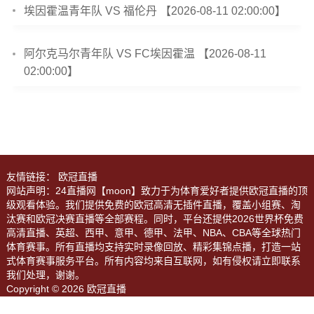
埃因霍温青年队 VS 福伦丹 【2026-08-11 02:00:00】
阿尔克马尔青年队 VS FC埃因霍温 【2026-08-11
02:00:00】
友情链接：
欧冠直播
网站声明：24直播网【moon】致力于为体育爱好者提供欧冠直播的顶
级观看体验。我们提供免费的欧冠高清无插件直播，覆盖小组赛、淘
汰赛和欧冠决赛直播等全部赛程。同时，平台还提供2026世界杯免费
高清直播、英超、西甲、意甲、德甲、法甲、NBA、CBA等全球热门
体育赛事。所有直播均支持实时录像回放、精彩集锦点播，打造一站
式体育赛事服务平台。所有内容均来自互联网，如有侵权请立即联系
我们处理，谢谢。
Copyright © 2026 欧冠直播