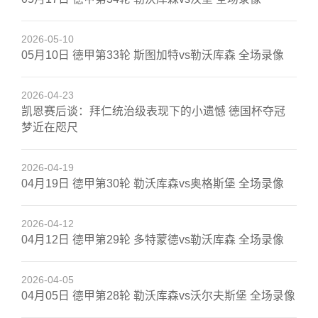
2026-05-10
05月10日 德甲第33轮 斯图加特vs勒沃库森 全场录像
2026-04-23
凯恩赛后谈：拜仁统治级表现下的小遗憾 德国杯夺冠
梦近在咫尺
2026-04-19
04月19日 德甲第30轮 勒沃库森vs奥格斯堡 全场录像
2026-04-12
04月12日 德甲第29轮 多特蒙德vs勒沃库森 全场录像
2026-04-05
04月05日 德甲第28轮 勒沃库森vs沃尔夫斯堡 全场录像