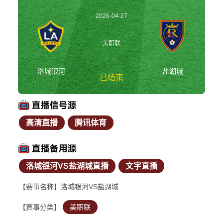
2026-04-27
07:00:00
美职联
洛城银河
盐湖城
已结束
高清直播
腾讯体育
洛城银河vs盐湖城 美
职联
洛城银河VS盐湖城直播
文字直播
【赛事名称】洛城银河VS盐湖城
【赛事分类】
美职联