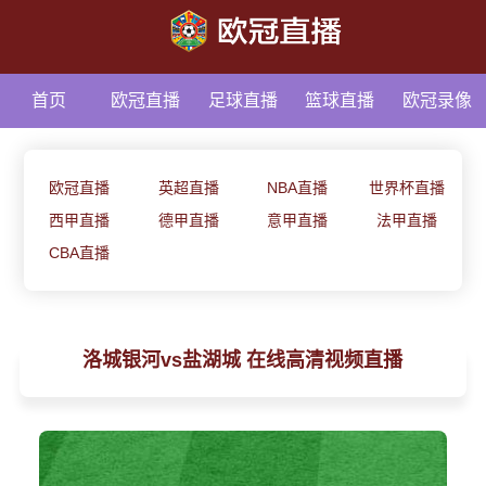
首页
欧冠直播
足球直播
篮球直播
欧冠录像
足球资讯
欧冠直播
英超直播
NBA直播
世界杯直播
西甲直播
德甲直播
意甲直播
法甲直播
CBA直播
洛城银河vs盐湖城 在线高清视频直播