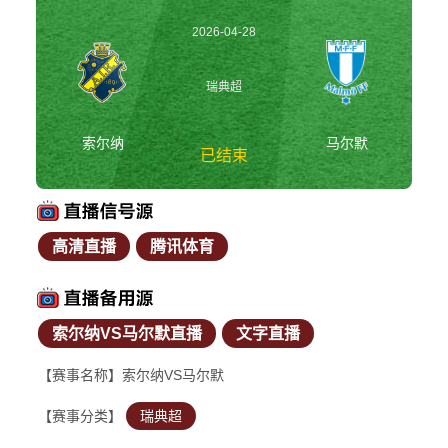
2026-04-28
01:00:00
瑞典超
索尔纳
马尔默
已结束
高清直播
腾讯体育
索尔纳vs马尔默 瑞典
超
索尔纳VS马尔默直播
文字直播
【赛事名称】索尔纳VS马尔默
【赛事分类】
瑞典超