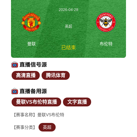
2026-04-28
03:00:00
英超
曼联
布伦特
已结束
高清直播
腾讯体育
曼联vs布伦特 英超
曼联VS布伦特直播
文字直播
【赛事名称】曼联VS布伦特
【赛事分类】
英超