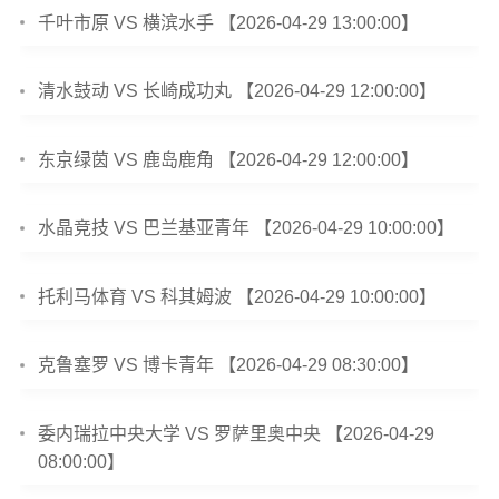
千叶市原 VS 横滨水手 【2026-04-29 13:00:00】
清水鼓动 VS 长崎成功丸 【2026-04-29 12:00:00】
东京绿茵 VS 鹿岛鹿角 【2026-04-29 12:00:00】
水晶竞技 VS 巴兰基亚青年 【2026-04-29 10:00:00】
托利马体育 VS 科其姆波 【2026-04-29 10:00:00】
克鲁塞罗 VS 博卡青年 【2026-04-29 08:30:00】
委内瑞拉中央大学 VS 罗萨里奥中央 【2026-04-29
08:00:00】