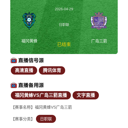
2026-04-29
13:00:00
日职联
福冈黄蜂
广岛三箭
已结束
高清直播
腾讯体育
福冈黄蜂vs广岛三箭
日职联
福冈黄蜂VS广岛三箭直播
文字直播
【赛事名称】福冈黄蜂VS广岛三箭
【赛事分类】
日职联