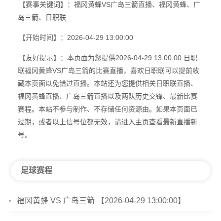
【赛事关键词】：福冈黄蜂VS广岛三箭直播、福冈黄蜂、广
岛三箭、日职联
【开始时间】：2026-04-29 13:00:00
【友好提示】：本页面为您提供2026-04-29 13:00:00 日职
联福冈黄蜂VS广岛三箭的比赛直播，喜欢日职联可以提前收
藏本页面以免错过直播。本站还为您提供相关日职联直播、
福冈黄蜂直播、广岛三箭直播以及两队历史交锋、最新比赛
赛程。本站不参与制作、不存储任何资源由。如果本页面已
过期，或者以上信号位都无效，请进入主页查看最新直播新
号。
足球赛程
福冈黄蜂 VS 广岛三箭 【2026-04-29 13:00:00】