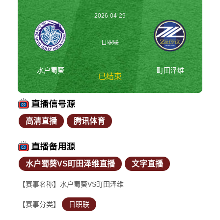
2026-04-29
15:00:00
日职联
水户蜀葵
町田泽维
已结束
高清直播
腾讯体育
水户蜀葵vs町田泽维
日职联
水户蜀葵VS町田泽维直播
文字直播
【赛事名称】水户蜀葵VS町田泽维
【赛事分类】
日职联