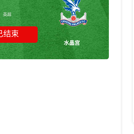
英超
已结束
水晶宫
曼城vs水晶宫 英超