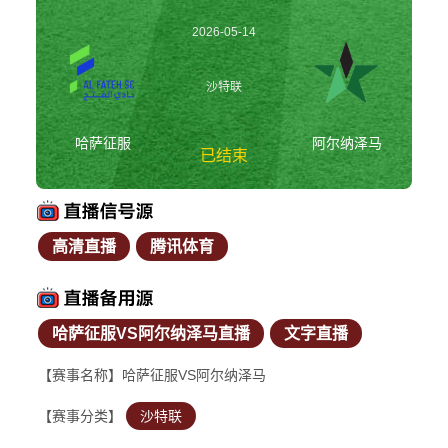
2026-05-14
23:55:00
沙特联
哈萨征服
阿尔纳泽马
已结束
高清直播
腾讯体育
哈萨征服vs阿尔纳泽
马 沙特联
哈萨征服VS阿尔纳泽马直播
文字直播
【赛事名称】哈萨征服VS阿尔纳泽马
【赛事分类】
沙特联