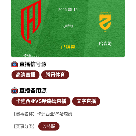
2026-05-15
02:00:00
沙特联
哈森姆
已结束
卡迪西亚
高清直播
腾讯体育
卡迪西亚vs哈森姆 沙
特联
卡迪西亚VS哈森姆直播
文字直播
【赛事名称】卡迪西亚VS哈森姆
【赛事分类】
沙特联