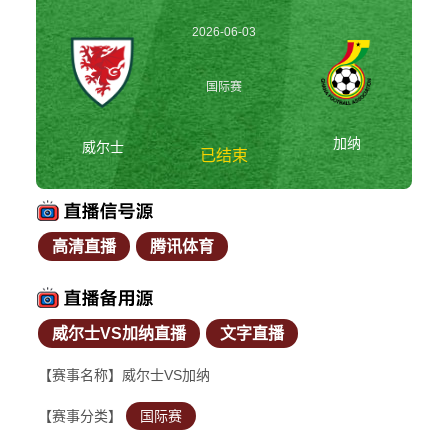
2026-06-03
02:45:00
国际赛
加纳
威尔士
已结束
高清直播
腾讯体育
威尔士vs加纳 国际赛
威尔士VS加纳直播
文字直播
【赛事名称】威尔士VS加纳
【赛事分类】
国际赛