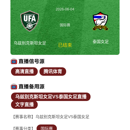
2026-06-04
17:30:00
国际赛
泰国女足
乌兹别克斯坦女足
已结束
高清直播
腾讯体育
乌兹别克斯坦女足vs
泰国女足 国际赛
乌兹别克斯坦女足VS泰国女足直播
文字直播
【赛事名称】乌兹别克斯坦女足VS泰国女足
【赛事分类】
国际赛