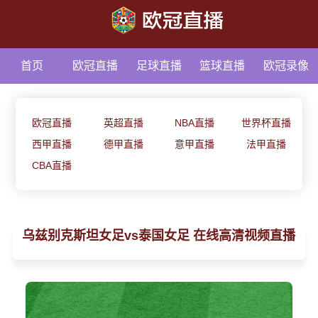
首页
欧冠直播
足球直播
篮球直播
欧冠录像
足球资讯
欧冠直播
英超直播
NBA直播
世界杯直播
西甲直播
德甲直播
意甲直播
法甲直播
CBA直播
乌兹别克斯坦女足vs泰国女足 在线高清视频直播