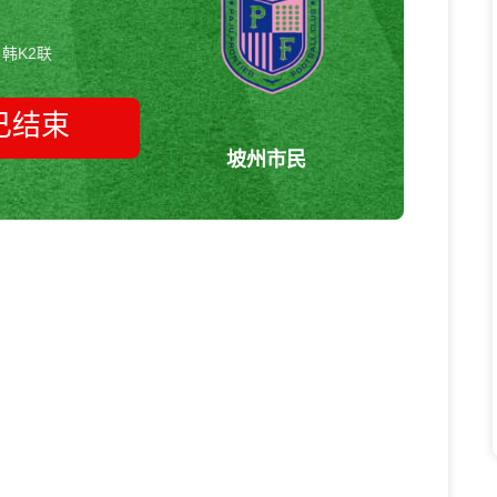
韩K2联
已结束
坡州市民
大邱FCvs坡州市民 韩K2联