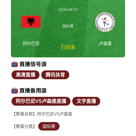
2026-06-07
02:00:00
国际赛
阿尔巴尼
卢森堡
已结束
高清直播
腾讯体育
阿尔巴尼vs卢森堡 国
际赛
阿尔巴尼VS卢森堡直播
文字直播
【赛事名称】阿尔巴尼VS卢森堡
【赛事分类】
国际赛