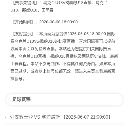
【赛事关键词】：乌克兰U18VS挪威U18直播、乌克兰
U18、挪威U18、国际赛
【开始时间】：2026-06-06 18:00:00
【友好提示】：本页面为您提供2026-06-06 18:00:00 国际
赛乌克兰U18VS挪威U18的比赛直播，喜欢国际赛可以提前
收藏本页面以免错过直播。本站还为您提供相关国际赛直
播、乌克兰U18直播、挪威U18直播以及两队历史交锋、最新
比赛赛程。本站不参与制作、不存储任何资源由。如果本页
面已过期，或者以上信号位都无效，请进入主页查看最新直
播新号。
足球赛程
列支敦士登 VS 塞浦路斯 【2026-06-07 21:00:00】