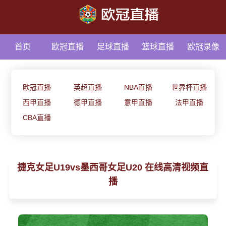
首页
欧冠直播
足球直播
篮球直播
欧冠录像
足球资讯
欧冠直播
英超直播
NBA直播
世界杯直播
西甲直播
德甲直播
意甲直播
法甲直播
CBA直播
捷克女足U19vs墨西哥女足U20 在线高清视频直
播