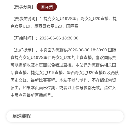
【赛事分类】
国际赛
【赛事关键词】：捷克女足U19VS墨西哥女足U20直播、捷
克女足U19、墨西哥女足U20、国际赛
【开始时间】：2026-06-06 18:30:00
【友好提示】：本页面为您提供2026-06-06 18:30:00 国际
赛捷克女足U19VS墨西哥女足U20的比赛直播，喜欢国际赛
可以提前收藏本页面以免错过直播。本站还为您提供相关国
际赛直播、捷克女足U19直播、墨西哥女足U20直播以及两队
历史交锋、最新比赛赛程。本站不参与制作、不存储任何资
源由。如果本页面已过期，或者以上信号位都无效，请进入
主页查看最新直播新号。
足球赛程