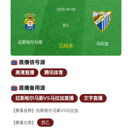
2026-06-08
03:00:00
西乙
拉斯帕尔马斯
马拉加
已结束
高清直播
腾讯体育
拉斯帕尔马斯vs马拉
加 西乙
拉斯帕尔马斯VS马拉加直播
文字直播
【赛事名称】拉斯帕尔马斯VS马拉加
【赛事分类】
西乙