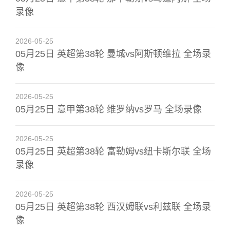
录像
2026-05-25
05月25日 英超第38轮 曼城vs阿斯顿维拉 全场录
像
2026-05-25
05月25日 意甲第38轮 维罗纳vs罗马 全场录像
2026-05-25
05月25日 英超第38轮 富勒姆vs纽卡斯尔联 全场
录像
2026-05-25
05月25日 英超第38轮 西汉姆联vs利兹联 全场录
像