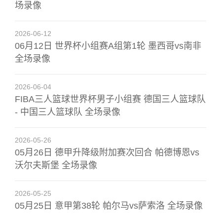
场录像
2026-06-12
06月12日 世界杯小组赛A组第1轮 墨西哥vs南非
全场录像
2026-06-04
FIBA三人篮球世界杯男子小组赛 德国三人篮球队
- 中国三人篮球队 全场录像
2026-05-26
05月26日 德甲升降级附加赛次回合 帕德博恩vs
沃尔夫斯堡 全场录像
2026-05-25
05月25日 意甲第38轮 帕尔马vs萨索洛 全场录像