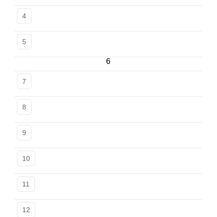
4
5
6
7
8
9
10
11
12