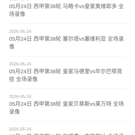
05月24日 西甲第38轮 马略卡vs皇家奥维耶多 全
场录像
2026-05-24
05月24日 西甲第38轮 塞尔塔vs塞维利亚 全场录
像
2026-05-24
05月24日 西甲第38轮 皇家马德里vs毕尔巴鄂竞
技 全场录像
2026-05-24
05月24日 西甲第38轮 皇家贝蒂斯vs莱万特 全场
录像
2026-05-24